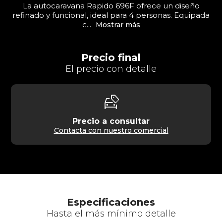
La autocaravana Rapido 696F ofrece un diseño
refinado y funcional, ideal para 4 personas. Equipada
c...
Mostrar más
Precio final
El precio con detalle
car_tag
Precio a consultar
Contacta con nuestro comercial
Especificaciones
Hasta el más mínimo detalle