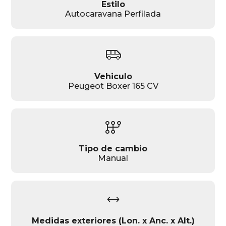
Estilo
Autocaravana Perfilada
airport_shuttle
Vehiculo
Peugeot Boxer 165 CV
auto_transmission
Tipo de cambio
Manual
width
Medidas exteriores (Lon. x Anc. x Alt.)