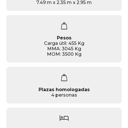
7.49 m x 2.35 m x 2.95 m
weight
Pesos
Carga útil: 455 Kg
MMA: 3045 Kg
MOM: 3500 Kg
weight
Plazas homologadas
4 personas
hotel