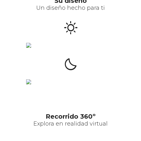
Su diseño
Un diseño hecho para ti
sunny
clear_night
Recorrido 360º
Explora en realidad virtual