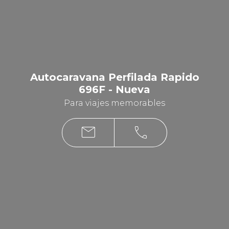
Autocaravana Perfilada Rapido
696F - Nueva
Para viajes memorables
mail
phone