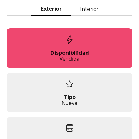
Exterior
Interior
bolt
Disponibilidad
Vendida
star
Tipo
Nueva
directions_bus