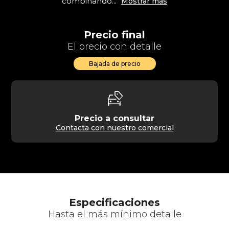
combinando...
Mostrar más
Precio final
El precio con detalle
Bajada de precio
car_tag
Precio a consultar
Contacta con nuestro comercial
Especificaciones
Hasta el más mínimo detalle