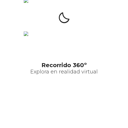
clear_night
Recorrido 360º
Explora en realidad virtual