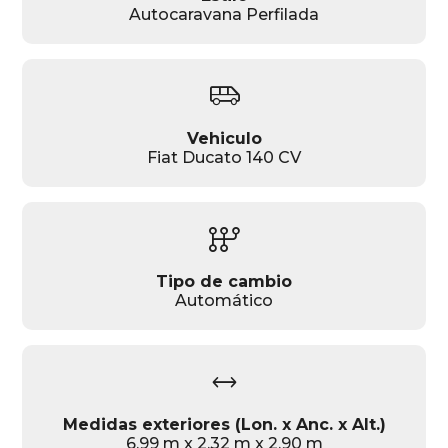
Autocaravana Perfilada
airport_shuttle
Vehiculo
Fiat Ducato 140 CV
auto_transmission
Tipo de cambio
Automático
width
Medidas exteriores (Lon. x Anc. x Alt.)
6.99 m x 2.32 m x 2.90 m