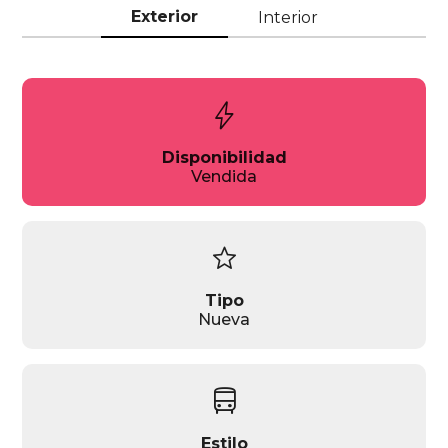
Exterior
Interior
bolt
Disponibilidad
Vendida
star
Tipo
Nueva
directions_bus
Estilo