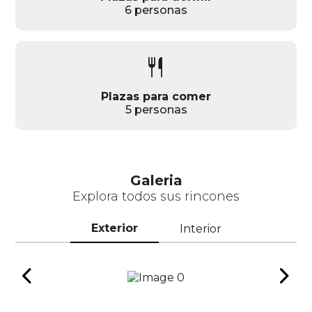
6 personas
restaurant
Plazas para comer
5 personas
Galeria
Explora todos sus rincones
Exterior
Interior
chevron_left
chevron_right