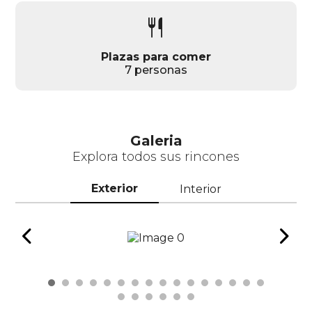
restaurant
Plazas para comer
7 personas
Galeria
Explora todos sus rincones
Exterior
Interior
chevron_left
chevron_right