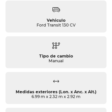
airport_shuttle
Vehiculo
Ford Transit 130 CV
auto_transmission
Tipo de cambio
Manual
width
Medidas exteriores (Lon. x Anc. x Alt.)
6.99 m x 2.32 m x 2.92 m