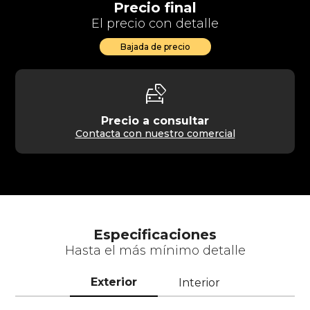
Precio final
El precio con detalle
Bajada de precio
car_tag
Precio a consultar
Contacta con nuestro comercial
Especificaciones
Hasta el más mínimo detalle
Exterior
Interior