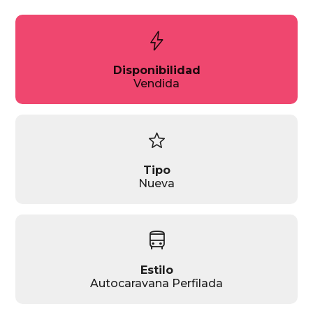
bolt
Disponibilidad
Vendida
star
Tipo
Nueva
directions_bus
Estilo
Autocaravana Perfilada