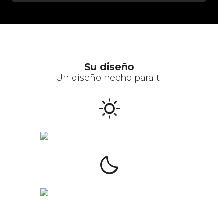
Su diseño
Un diseño hecho para ti
sunny
clear_night