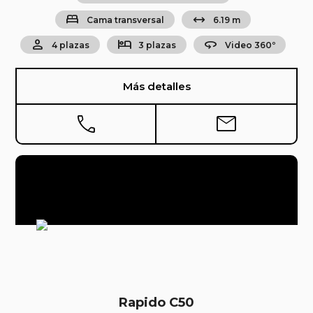
bed
arrow_range
Cama transversal
6.19 m
person
hotel
360
4 plazas
3 plazas
Video 360º
Más detalles
phone
mail
Rapido C50