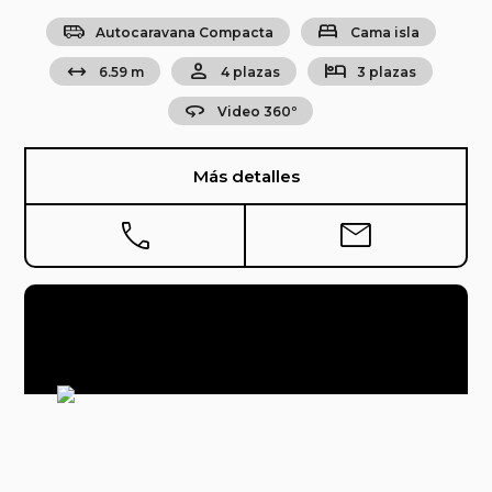
airport_shuttle
bed
Autocaravana Compacta
Cama isla
arrow_range
person
hotel
6.59 m
4 plazas
3 plazas
360
Video 360º
Más detalles
phone
mail