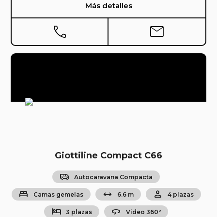
Más detalles
phone
mail
Giottiline Compact C66
airport_shuttle
Autocaravana Compacta
bed
arrow_range
person
Camas gemelas
6.6 m
4 plazas
hotel
360
3 plazas
Video 360º