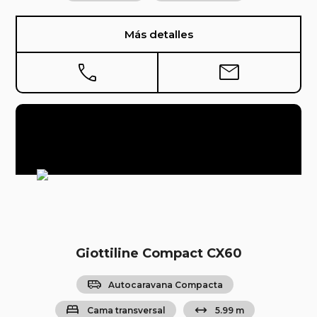
Más detalles
phone
mail
Giottiline Compact CX60
airport_shuttle
Autocaravana Compacta
bed
arrow_range
Cama transversal
5.99 m