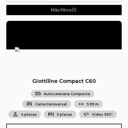
instant_mix
Más filtros
Giottiline Compact C60
airport_shuttle
Autocaravana Compacta
bed
arrow_range
Cama transversal
5.99 m
person
hotel
360
4 plazas
3 plazas
Video 360º