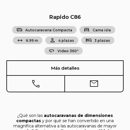
Rapido C86
airport_shuttle
bed
Autocaravana Compacta
Cama isla
arrow_range
person
hotel
6.99 m
4 plazas
3 plazas
360
Video 360º
Más detalles
phone
mail
¿Qué son las
autocaravanas de dimensiones
compactas
y por qué se han convertido en una
magnífica alternativa a las autocaravanas de mayor