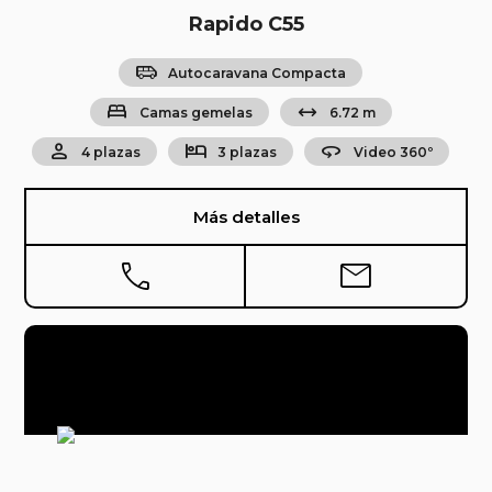
Rapido C55
airport_shuttle
Autocaravana Compacta
bed
arrow_range
Camas gemelas
6.72 m
person
hotel
360
4 plazas
3 plazas
Video 360º
Más detalles
phone
mail