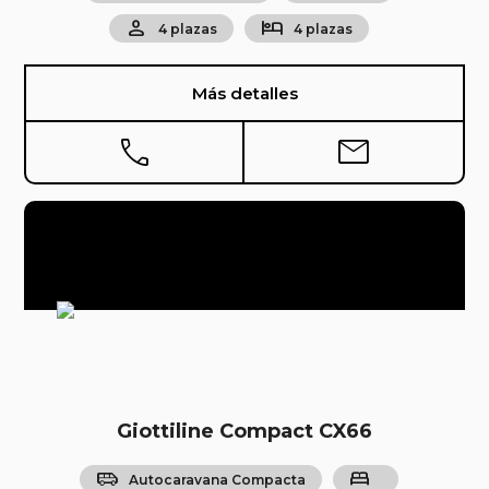
person
hotel
4 plazas
4 plazas
Más detalles
phone
mail
Giottiline Compact CX66
airport_shuttle
bed
Autocaravana Compacta