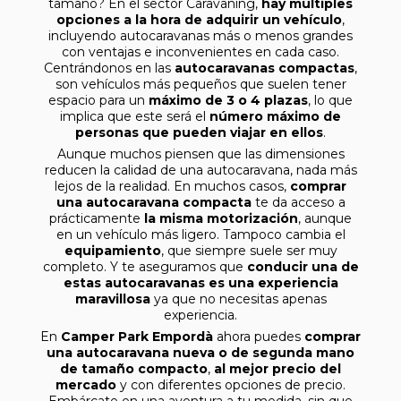
tamaño? En el sector Caravaning,
hay múltiples
opciones a la hora de adquirir un vehículo
,
incluyendo autocaravanas más o menos grandes
con ventajas e inconvenientes en cada caso.
Centrándonos en las
autocaravanas compactas
,
son vehículos más pequeños que suelen tener
espacio para un
máximo de 3 o 4 plazas
, lo que
implica que este será el
número máximo de
personas que pueden viajar en ellos
.
Aunque muchos piensen que las dimensiones
reducen la calidad de una autocaravana, nada más
lejos de la realidad. En muchos casos,
comprar
una autocaravana compacta
te da acceso a
prácticamente
la misma motorización
, aunque
en un vehículo más ligero. Tampoco cambia el
equipamiento
, que siempre suele ser muy
completo. Y te aseguramos que
conducir una de
estas autocaravanas es una experiencia
maravillosa
ya que no necesitas apenas
experiencia.
En
Camper Park Empordà
ahora puedes
comprar
una autocaravana nueva o de segunda mano
de tamaño compacto
,
al mejor precio del
mercado
y con diferentes opciones de precio.
Embárcate en una aventura a tu medida, sin que