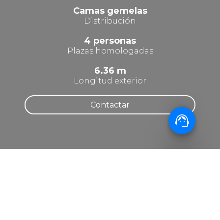
Camas gemelas
Distribución
4 personas
Plazas homologadas
6.36 m
Longitud exterior
Contactar
support_agent
INFORMACIÓN
Desvelando los secretos
Con capacidad para 4 personas y un garaje amplio,
este modelo es perfecto para familias que buscan c...