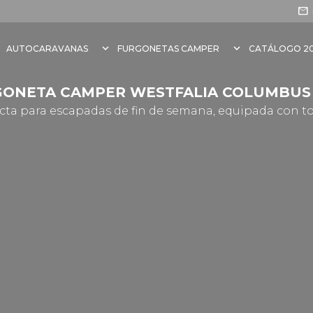
mail
n
keyboard_arrow_down
keyboard_arrow_down
AUTOCARAVANAS
FURGONETAS CAMPER
CATÁLOGO 2
ONETA CAMPER WESTFALIA COLUMBUS
ta para escapadas de fin de semana, equipada con to