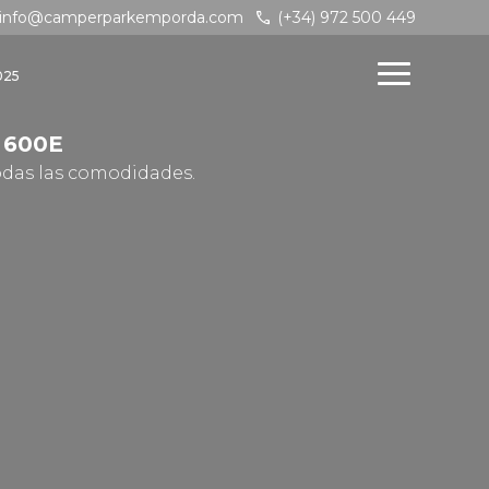
call
info@camperparkemporda.com
(+34) 972 500 449
025
 600E
das las comodidades.