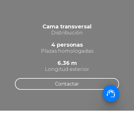
Cama transversal
Distribución
4 personas
Plazas homologadas
6.36 m
Longitud exterior
Contactar
support_agent
INFORMACIÓN