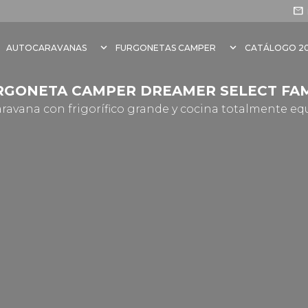
mail
n
keyboard_arrow_down
keyboard_arrow_down
AUTOCARAVANAS
FURGONETAS CAMPER
CATÁLOGO 2
RGONETA CAMPER DREAMER SELECT FAM
ravana con frigorífico grande y cocina totalmente eq