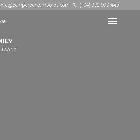
call
info@camperparkemporda.com
(+34) 972 500 449
025
ILY
uipada.