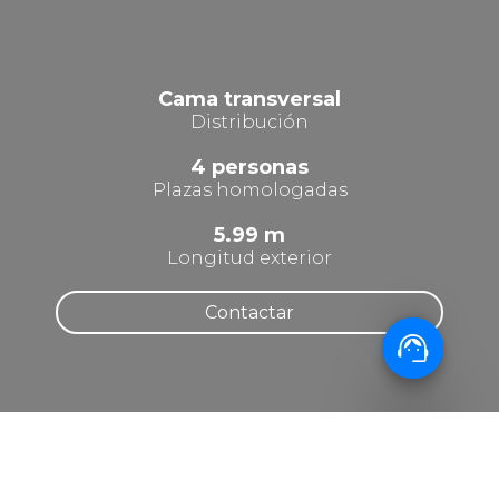
Cama transversal
Distribución
4 personas
Plazas homologadas
5.99 m
Longitud exterior
Contactar
support_agent
INFORMACIÓN