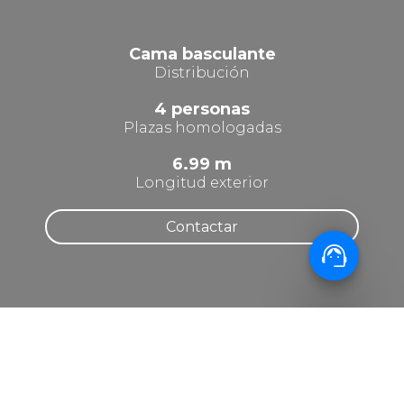
Cama basculante
Distribución
4 personas
Plazas homologadas
6.99 m
Longitud exterior
Contactar
support_agent
INFORMACIÓN
Desvelando los secretos