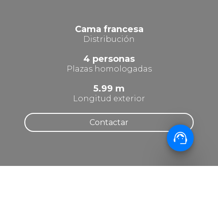
Cama francesa
Distribución
4 personas
Plazas homologadas
5.99 m
Longitud exterior
Contactar
support_agent
INFORMACIÓN
Desvelando los secretos